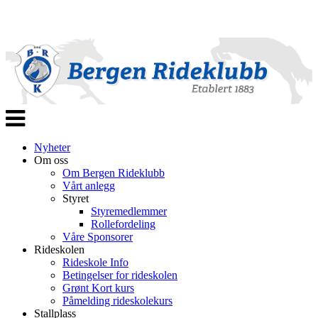
Veksle
navigasjon
Nyheter
Om oss
Om Bergen Rideklubb
Vårt anlegg
Styret
Styremedlemmer
Rollefordeling
Våre Sponsorer
Rideskolen
Rideskole Info
Betingelser for rideskolen
Grønt Kort kurs
Påmelding rideskolekurs
Stallplass