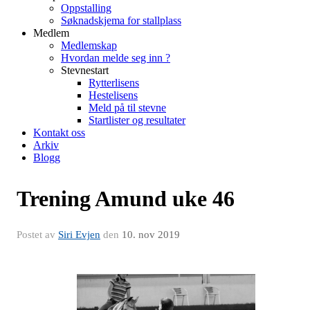
Oppstalling
Søknadskjema for stallplass
Medlem
Medlemskap
Hvordan melde seg inn ?
Stevnestart
Rytterlisens
Hestelisens
Meld på til stevne
Startlister og resultater
Kontakt oss
Arkiv
Blogg
Trening Amund uke 46
Postet av
Siri Evjen
den
10. nov 2019