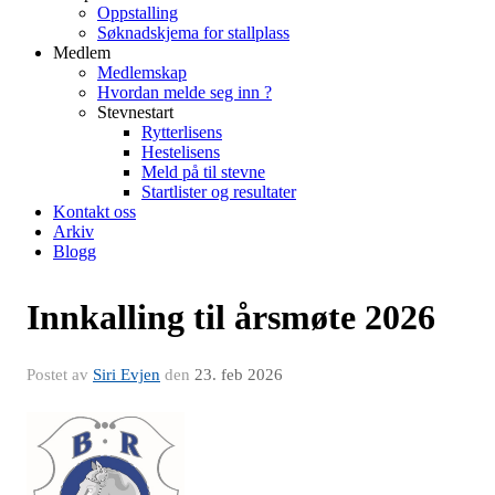
Oppstalling
Søknadskjema for stallplass
Medlem
Medlemskap
Hvordan melde seg inn ?
Stevnestart
Rytterlisens
Hestelisens
Meld på til stevne
Startlister og resultater
Kontakt oss
Arkiv
Blogg
Innkalling til årsmøte 2026
Postet av
Siri Evjen
den
23. feb 2026