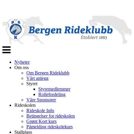
Veksle
navigasjon
Nyheter
Om oss
Om Bergen Rideklubb
Vårt anlegg
Styret
Styremedlemmer
Rollefordeling
Våre Sponsorer
Rideskolen
Rideskole Info
Betingelser for rideskolen
Grønt Kort kurs
Påmelding rideskolekurs
Stallplass