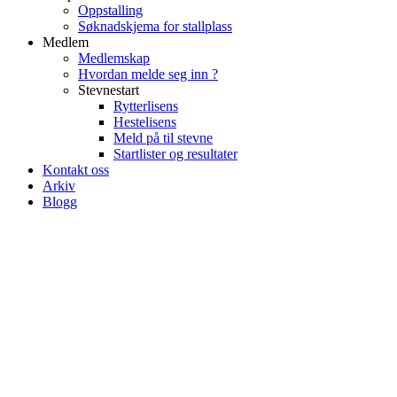
Oppstalling
Søknadskjema for stallplass
Medlem
Medlemskap
Hvordan melde seg inn ?
Stevnestart
Rytterlisens
Hestelisens
Meld på til stevne
Startlister og resultater
Kontakt oss
Arkiv
Blogg