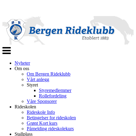
Veksle
navigasjon
Nyheter
Om oss
Om Bergen Rideklubb
Vårt anlegg
Styret
Styremedlemmer
Rollefordeling
Våre Sponsorer
Rideskolen
Rideskole Info
Betingelser for rideskolen
Grønt Kort kurs
Påmelding rideskolekurs
Stallplass