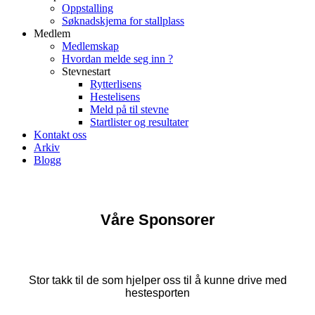
Oppstalling
Søknadskjema for stallplass
Medlem
Medlemskap
Hvordan melde seg inn ?
Stevnestart
Rytterlisens
Hestelisens
Meld på til stevne
Startlister og resultater
Kontakt oss
Arkiv
Blogg
Våre Sponsorer
Stor takk til de som hjelper oss til å kunne drive med
hestesporten