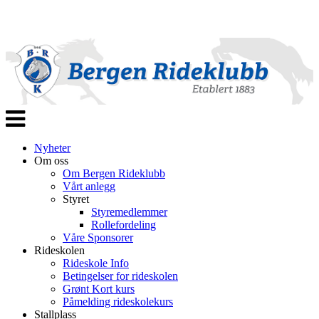
Veksle
navigasjon
Nyheter
Om oss
Om Bergen Rideklubb
Vårt anlegg
Styret
Styremedlemmer
Rollefordeling
Våre Sponsorer
Rideskolen
Rideskole Info
Betingelser for rideskolen
Grønt Kort kurs
Påmelding rideskolekurs
Stallplass