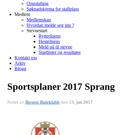
Oppstalling
Søknadskjema for stallplass
Medlem
Medlemskap
Hvordan melde seg inn ?
Stevnestart
Rytterlisens
Hestelisens
Meld på til stevne
Startlister og resultater
Kontakt oss
Arkiv
Blogg
Sportsplaner 2017 Sprang
Postet av
Bergen Rideklubb
den
13. jan 2017