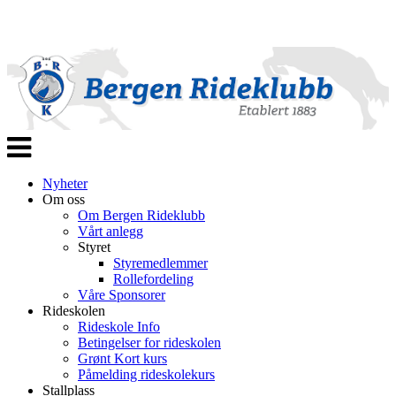
Veksle
navigasjon
Nyheter
Om oss
Om Bergen Rideklubb
Vårt anlegg
Styret
Styremedlemmer
Rollefordeling
Våre Sponsorer
Rideskolen
Rideskole Info
Betingelser for rideskolen
Grønt Kort kurs
Påmelding rideskolekurs
Stallplass