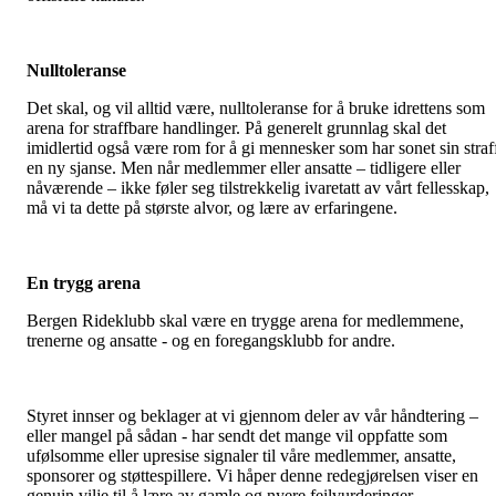
Nulltoleranse
Det skal, og vil alltid være, nulltoleranse for å bruke idrettens som
arena for straffbare handlinger. På generelt grunnlag skal det
imidlertid også være rom for å gi mennesker som har sonet sin straf
en ny sjanse. Men når medlemmer eller ansatte – tidligere eller
nåværende – ikke føler seg tilstrekkelig ivaretatt av vårt fellesskap,
må vi ta dette på største alvor, og lære av erfaringene.
En trygg arena
Bergen Rideklubb skal være en trygge arena for medlemmene,
trenerne og ansatte - og en foregangsklubb for andre.
Styret innser og beklager at vi gjennom deler av vår håndtering –
eller mangel på sådan - har sendt det mange vil oppfatte som
ufølsomme eller upresise signaler til våre medlemmer, ansatte,
sponsorer og støttespillere. Vi håper denne redegjørelsen viser en
genuin vilje til å lære av gamle og nyere feilvurderinger.