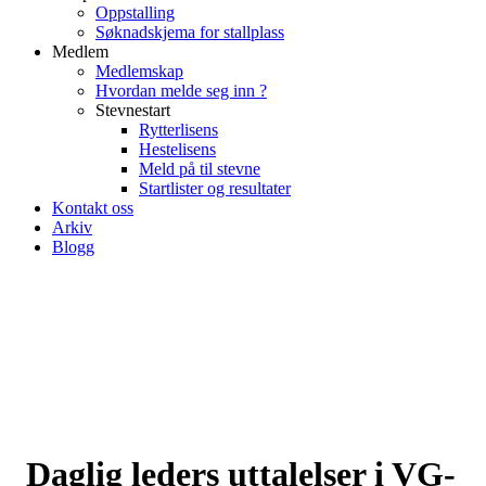
Oppstalling
Søknadskjema for stallplass
Medlem
Medlemskap
Hvordan melde seg inn ?
Stevnestart
Rytterlisens
Hestelisens
Meld på til stevne
Startlister og resultater
Kontakt oss
Arkiv
Blogg
Daglig leders uttalelser i VG-