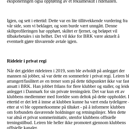
eksponeringen også oppføring av et reklameskilt i ridehallen.
Igjen, og sett i ettertid: Dette var en lite tillitvekkende vurdering fra
vår side, som vi beklager, og som burde vært unngått. Denne
skiltprofileringen har opphørt, skiltet er fjernet, og beløpet vil
tilbakebetales i sin helhet. Det vil ikke for BRK være aktuelt å
eventuelt gjøre tilsvarende avtale igjen.
Rideleir i privat regi
Når det gjelder rideleiren i 2019, som ble avholdt på anlegget der
mannen nå jobber, så var dette en sommerleir i privat regi. Leiren b
arrangert/fasilitert av en trener som på dette tidspunktet ikke var fas
ansatt i BRK. Han jobbet frilans for flere klubber og staller, og leid
anlegget i Danmark for sin private treningsleir. Det var kun ett av
klubbens medlemmer med foreldre som deltok på dette oppholdet. 
ettertid er det lett å innse at klubben kunne ha vært enda tydeligere 
etter at vi ble oppmerksomme på tiltaket - på å informere klubben
om forbundets daværende holdninger og retningslinjer
.
Men dette
var altså et privat sommerinitiativ, utenfor klubbens offisielle
treningstilbud. Leiren ble heller ikke promotert gjennom klubbens
offisielle kanaler.