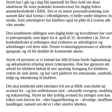
Styret har i går og i dag fått spørsmål fra flere hold om disse
uttalelsene får noen praktiske konsekvenser for daglig leders
ansettelsesforhold i BRK. Det er en intern personalvurdering som
uansett ikke skal foretas i offentligheten, ei heller under tidspress fr
media. Som arbeidsgiver har klubben også en plikt til å ivareta alle
våre ansatte.
Den kombinerte stillingen som daglig leder og hovedtrener har vær
et prøveprosjekt, som løper fra 4. april til 31. desember i år. Det er
kontraktsfestet at ordningen skal evalueres av arbeidsgiver og
arbeidstager ved årets slutt. Denne evalueringsprosessen er allerede
igangsatt, og vil bli sluttført de kommende ukene.
Styret vil presisere at vi fortsatt har tillit til hans brede fagkunnskap
og akkumulerte erfaring innen ryttersporten. Han har gjennom sitt
arbeid for klubben bidratt til stor sportslig fremgang for klubbens
ryttere de siste årene, og har vært pådriver for entusiasme, samhold,
miljø og rekruttering til klubben.
Det skal imidlertid aldri etterlates tvil om at
BRK som klubb tar
avstand fra - og har nulltoleranse mot - seksuelle overgrep, mobbin
og trakassering. Styret tar like tydelig avstand fra ytringer som kan
tolkes som forsvar for - eller bagatellisering av - alvorlige, straffbar
handlinger, uansett om det er i eller utenfor idretten.