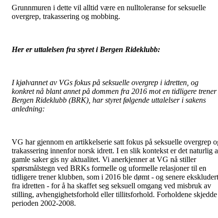
Grunnmuren i dette vil alltid være en nulltoleranse for seksuelle
overgrep, trakassering og mobbing.
Her er uttalelsen fra styret i Bergen Rideklubb:
I kjølvannet av VGs fokus på seksuelle overgrep i idretten, og
konkret nå blant annet på dommen fra 2016 mot en tidligere trener 
Bergen Rideklubb (BRK), har styret følgende uttalelser i sakens
anledning:
VG har gjennom en artikkelserie satt fokus på seksuelle overgrep o
trakassering innenfor norsk idrett. I en slik kontekst er det naturlig a
gamle saker gis ny aktualitet. Vi anerkjenner at VG nå stiller
spørsmålstegn ved BRKs formelle og uformelle relasjoner til en
tidligere trener klubben, som i 2016 ble dømt - og senere ekskluder
fra idretten - for å ha skaffet seg seksuell omgang ved misbruk av
stilling, avhengighetsforhold eller tillitsforhold. Forholdene skjedde
perioden 2002-2008.