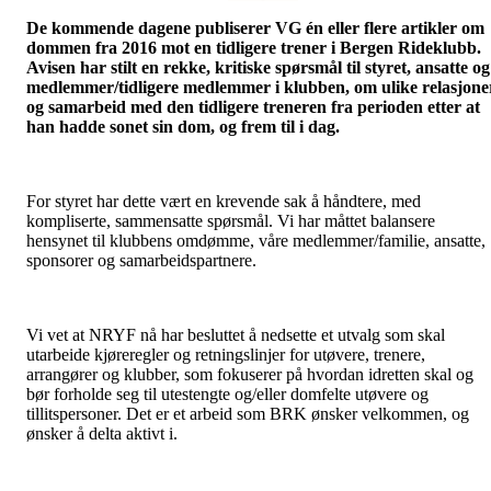
De kommende dagene publiserer VG én eller flere artikler om
dommen fra 2016 mot en tidligere trener i Bergen Rideklubb.
Avisen har stilt en rekke, kritiske spørsmål til styret, ansatte og
medlemmer/tidligere medlemmer i klubben, om ulike relasjone
og samarbeid med den tidligere treneren fra perioden etter at
han hadde sonet sin dom, og frem til i dag.
For styret har dette vært en krevende sak å håndtere, med
kompliserte, sammensatte spørsmål. Vi har måttet balansere
hensynet til klubbens omdømme, våre medlemmer/familie, ansatte,
sponsorer og samarbeidspartnere.
Vi vet at NRYF nå har besluttet å nedsette et utvalg som skal
utarbeide kjøreregler og retningslinjer for utøvere, trenere,
arrangører og klubber, som fokuserer på hvordan idretten skal og
bør forholde seg til utestengte og/eller domfelte utøvere og
tillitspersoner. Det er et arbeid som BRK ønsker velkommen, og
ønsker å delta aktivt i.