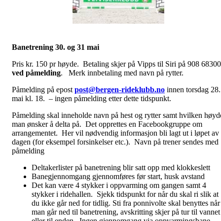
Banetrening 30. og 31 mai
Pris kr. 150 pr høyde. Betaling skjer på Vipps til Siri på 908 68300
ved påmelding
. Merk innbetaling med navn på rytter.
Påmelding på epost
post@bergen-rideklubb.no
innen torsdag 28.
mai kl. 18. – ingen påmelding etter dette tidspunkt.
Påmelding skal inneholde navn på hest og rytter samt hvilken høyd
man ønsker å delta på. Det opprettes en Facebookgruppe om
arrangementet. Her vil nødvendig informasjon bli lagt ut i løpet av
dagen (for eksempel forsinkelser etc.). Navn på trener sendes med
påmelding
Deltakerlister på banetrening blir satt opp med klokkeslett
Banegjennomgang gjennomføres før start, husk avstand
Det kan være 4 stykker i oppvarming om gangen samt 4
stykker i ridehallen. Sjekk tidspunkt for når du skal ri slik at
du ikke går ned for tidlig. Sti fra ponnivolte skal benyttes når
man går ned til banetrening, avskritting skjer på tur til vannet
eller til enden. Ingen gjennomgang via oppvarmingsbane