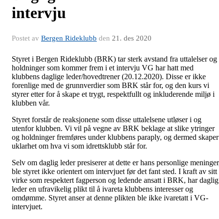
intervju
Postet av
Bergen Rideklubb
den
21. des 2020
Styret i Bergen Rideklubb (BRK) tar sterk avstand fra uttalelser og
holdninger som kommer frem i et intervju VG har hatt med
klubbens daglige leder/hovedtrener (20.12.2020). Disse er ikke
forenlige med de grunnverdier som BRK står for, og den kurs vi
styrer etter for å skape et trygt, respektfullt og inkluderende miljø i
klubben vår.
Styret forstår de reaksjonene som disse uttalelsene utløser i og
utenfor klubben. Vi vil på vegne av BRK beklage at slike ytringer
og holdninger fremføres under klubbens paraply, og dermed skaper
uklarhet om hva vi som idrettsklubb står for.
Selv om daglig leder presiserer at dette er hans personlige meninger
ble styret ikke orientert om intervjuet før det fant sted. I kraft av sitt
virke som respektert fagperson og ledende ansatt i BRK, har daglig
leder en ufravikelig plikt til å ivareta klubbens interesser og
omdømme. Styret anser at denne plikten ble ikke ivaretatt i VG-
intervjuet.