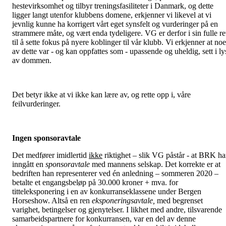
hestevirksomhet og tilbyr treningsfasiliteter i Danmark, og dette
ligger langt utenfor klubbens domene, erkjenner vi likevel at vi
jevnlig kunne ha korrigert vårt eget synsfelt og vurderinger på en
strammere måte, og vært enda tydeligere. VG er derfor i sin fulle re
til å sette fokus på nyere koblinger til vår klubb. Vi erkjenner at noe
av dette var - og kan oppfattes som - upassende og uheldig, sett i ly
av dommen.
Det betyr ikke at vi ikke kan lære av, og rette opp i, våre
feilvurderinger.
Ingen sponsoravtale
Det medfører imidlertid
ikke
riktighet – slik VG påstår - at BRK ha
inngått en
sponsoravtale
med mannens selskap. Det korrekte er at
bedriften han representerer ved én anledning – sommeren 2020 –
betalte et engangsbeløp på 30.000 kroner + mva. for
titteleksponering i en av konkurranseklassene under Bergen
Horseshow. Altså en ren
eksponeringsavtale,
med begrenset
varighet, betingelser og gjenytelser. I likhet med andre, tilsvarende
samarbeidspartnere for konkurransen, var en del av denne