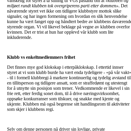
vanskelig for styret å ta stilling til VGs påstand om at
«klubben og
miljøet rundt klubben tok overgriperens parti etter dommen»
. Det
nåværende styret vet ikke om tidligere klubbstyre mottok slike
signaler, og har ingen formening om hvordan en slik henvendelse
kunne ha vært fanget opp og håndtert bedre av klubbens daværend
styrende organ. Vi vil likevel beklage på vegne av klubben overfor
kvinnen. Det er trist at hun har opplevd vår klubb som lite
inkluderende.
Klubb vs enkeltmedlemmers frihet
Det finnes mye god klokskap i etterpåklokskap. I ettertid innser
styret at vi som klubb burde ha vært enda tydeligere - «på vår vakt
- til i formell klubbregi å markere kontinuerlig og tydelig avstand til
en tillitsperson og tidligere ansatt, som er straffedømt og utestengt
for å utnytte sin posisjon som trener
.
Vedkommende er likevel i sin
frie rett, etter ferdig sonet dom, til å drive næringsvirksomhet,
oppsøke konkurranser som tilskuer, og snakke med kjente og
ukjente. Klubben må også begrense sitt handlingsrom til aktiviteter
som skjer i klubbens regi.
Selv om denne personen nå driver sin lovlige, private