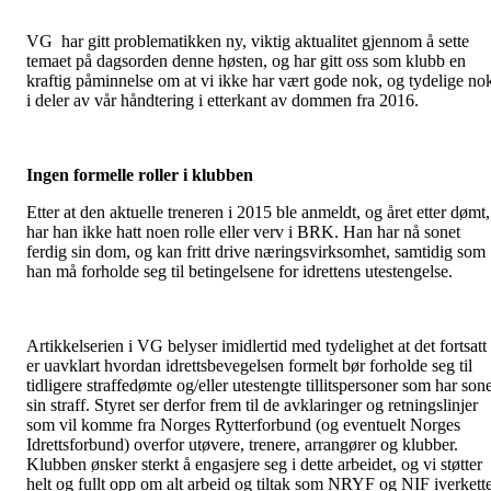
VG har gitt problematikken ny, viktig aktualitet gjennom å sette
temaet på dagsorden denne høsten, og har gitt oss som klubb en
kraftig påminnelse om at vi ikke har vært gode nok, og tydelige no
i deler av vår håndtering i etterkant av dommen fra 2016.
Ingen formelle roller i klubben
Etter at den aktuelle treneren i 2015 ble anmeldt, og året etter dømt,
har han ikke hatt noen rolle eller verv i BRK. Han har nå sonet
ferdig sin dom, og kan fritt drive næringsvirksomhet, samtidig som
han må forholde seg til betingelsene for idrettens utestengelse.
Artikkelserien i VG belyser imidlertid med tydelighet at det fortsatt
er uavklart hvordan idrettsbevegelsen formelt bør forholde seg til
tidligere straffedømte og/eller utestengte tillitspersoner som har son
sin straff. Styret ser derfor frem til de avklaringer og retningslinjer
som vil komme fra Norges Rytterforbund (og eventuelt Norges
Idrettsforbund) overfor utøvere, trenere, arrangører og klubber.
Klubben ønsker sterkt å engasjere seg i dette arbeidet, og vi støtter
helt og fullt opp om alt arbeid og tiltak som NRYF og NIF iverkett