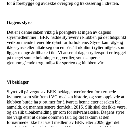
for å forebygge og avdekke overgrep og trakassering i idretten.
Dagens styre
Det er i denne saken viktig å poengtere at ingen av dagens
styremedlemmer i BRK hadde styreverv i klubben på det tidspunkt
vedkommende trener ble dømt for forholdene. Styret kan følgelig
ikke synse eller uttale seg om en påstått ukultur i ryttermiljøet, som
ligger mange år tilbake i tid. Vi anser at dagen ryttersport er bygget
på meget sunne holdninger og verdier, som skaper et
gjennomgående trygt miljø for sporten og klubben vår.
Vi beklager
Styret vil på vegne av BRK beklage overfor den fornærmede
kvinnen, som står frem i VG med sin historie, og som opplevde at
klubben burde ha gjort mer for å ivareta henne etter at saken ble
anmeldt, og mannen senere domfelt i 2016. Slik skal det ikke være,
og en slik tilbakemelding gir rom for selvransakelse. Dagens styre
ble valgt etter at denne dommen falt, og det faktum at den
fornærmede ikke har vært medlem av BRK etter 2009, gjør det