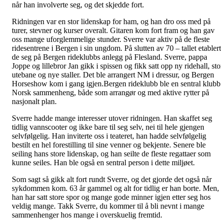
når han involverte seg, og det skjedde fort.
Ridningen var en stor lidenskap for ham, og han dro oss med på
turer, stevner og kurser overalt. Gitaren kom fort fram og han gav
oss mange uforglemmelige stunder. Sverre var aktiv på de fleste
ridesentrene i Bergen i sin ungdom. På slutten av 70 – tallet etabler
de seg på Bergen rideklubbs anlegg på Flesland. Sverre, pappa
Joppe og lillebror Jan gikk i spissen og fikk satt opp ny ridehall, sto
utebane og nye staller. Det ble arrangert NM i dressur, og Bergen
Horseshow kom i gang igjen.Bergen rideklubb ble en sentral klubb
Norsk sammenheng, både som arrangør og med aktive rytter på
nasjonalt plan.
Sverre hadde mange interesser utover ridningen. Han skaffet seg
tidlig vannscooter og ikke bare til seg selv, nei til hele gjengen
selvfølgelig. Han inviterte oss i teateret, han hadde selvfølgelig
bestilt en hel forestilling til sine venner og bekjente. Senere ble
seiling hans store lidenskap, og han seilte de fleste regattaer som
kunne seiles. Han ble også en sentral person i dette miljøet.
Som sagt så gikk alt fort rundt Sverre, og det gjorde det også når
sykdommen kom. 63 år gammel og alt for tidlig er han borte. Men,
han har satt store spor og mange gode minner igjen etter seg hos
veldig mange. Takk Sverre, du kommer til å bli nevnt i mange
sammenhenger hos mange i overskuelig fremtid.