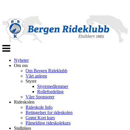
Veksle
navigasjon
Nyheter
Om oss
Om Bergen Rideklubb
Vårt anlegg
Styret
Styremedlemmer
Rollefordeling
Våre Sponsorer
Rideskolen
Rideskole Info
Betingelser for rideskolen
Grønt Kort kurs
Påmelding rideskolekurs
Stallplass