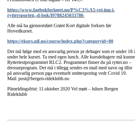
https://www.fagbokforlaget.no/P%C3%A5-vei-inn-i-
ryttersporten,-d-bok/I9788245033786
Alle må ha gjennomført Grønt Kort digitale forkurs før
Hovedkurset.
https://ekurs.nif.no/course/index.php?categoryid=80
Det må følge med en ansvarlig person pr deltager som er under 18 
under hele kurset. Ta med egen lunch. Alle kursdeltagere må kunne
Ryttertestprogrammet RLC2. Programmet finner du på rytter.no –
dressurprogram. Det må i tillegg sendes en mail med navn og tlfnr
på ansvarlig person pga eventuelt smittesporing vedr Covid 19.
Mail: post@bergen-rideklubb.no
Påmeldingsfrist: 11.oktober 2020 Vel møtt – hilsen Bergen
Rideklubb