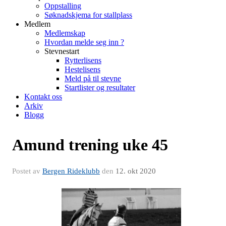
Oppstalling
Søknadskjema for stallplass
Medlem
Medlemskap
Hvordan melde seg inn ?
Stevnestart
Rytterlisens
Hestelisens
Meld på til stevne
Startlister og resultater
Kontakt oss
Arkiv
Blogg
Amund trening uke 45
Postet av
Bergen Rideklubb
den
12. okt 2020