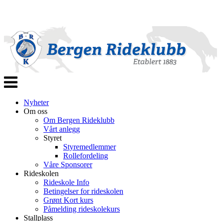
Veksle
navigasjon
Nyheter
Om oss
Om Bergen Rideklubb
Vårt anlegg
Styret
Styremedlemmer
Rollefordeling
Våre Sponsorer
Rideskolen
Rideskole Info
Betingelser for rideskolen
Grønt Kort kurs
Påmelding rideskolekurs
Stallplass