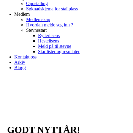
Oppstalling
Søknadskjema for stallplass
Medlem
Medlemskap
Hvordan melde seg inn ?
Stevnestart
Rytterlisens
Hestelisens
Meld på til stevne
Startlister og resultater
Kontakt oss
Arkiv
Blogg
GODT NYTTÅR!