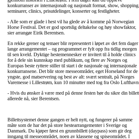
konkurranser av internasjonalt og nasjonalt format, show, shopping
seminarer, clinics, prisutdelinger, konserter og festligheter.
- Alle som er glade i hest vil ha glede av å komme på Norwegian
Horse Festival. Det er god sportslig deltakelse og høy showfaktor,
sier arrangør Eirik Berentsen.
En rekke grener og temaer blir representert i løpet av det fem dager
lange arrangementet – og programmet er fylt opp fra tidlig morgen
til sen kveld. Dyktige hestemennesker er invitert til å holde clinics
for å dele sin kunnskap med publikum, og flere av Norges og
Europas beste ryttere stiller til start i de nasjonale og internasjonale
konkurransene. Det blir store messeområder, eget Horseland for de
yngste, god matservering og best av alt: svært sentralt, på Norges
Varemesse i Lillestrøm, kun 10 minutter med tog fra Oslo Lufthavn
- Hvis du ønsker å være med på denne festen bør du sikre din billet
allerede nå, sier Berentsen.
Billettsystemet denne gangen er helt nytt, og fungerer på samme
måte som de har det på store hestearrangementer i Sverige og
Danmark. Du kjøper først en grunnbillett (daypass) som gir deg
inngang til messeområdet, noen av klassene og spiseområdet. I