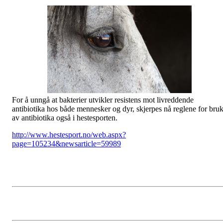
For å unngå at bakterier utvikler resistens mot livreddende
antibiotika hos både mennesker og dyr, skjerpes nå reglene for bru
av antibiotika også i hestesporten.
http://www.hestesport.no/web.aspx?
page=105234&newsarticle=59989