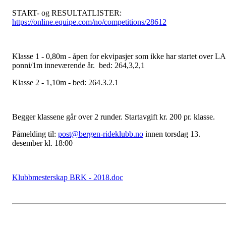
START- og RESULTATLISTER:
https://online.equipe.com/no/competitions/28612
Klasse 1 - 0,80m - åpen for ekvipasjer som ikke har startet over LA
ponni/1m inneværende år. bed: 264,3,2,1
Klasse 2 - 1,10m - bed: 264.3.2.1
Begger klassene går over 2 runder. Startavgift kr. 200 pr. klasse.
Påmelding til:
post@bergen-rideklubb.no
innen torsdag 13.
desember kl. 18:00
Klubbmesterskap BRK - 2018.doc