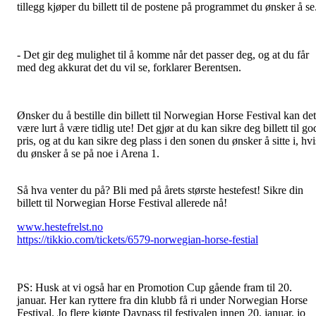
tillegg kjøper du billett til de postene på programmet du ønsker å se
- Det gir deg mulighet til å komme når det passer deg, og at du får
med deg akkurat det du vil se, forklarer Berentsen.
Ønsker du å bestille din billett til Norwegian Horse Festival kan det
være lurt å være tidlig ute! Det gjør at du kan sikre deg billett til go
pris, og at du kan sikre deg plass i den sonen du ønsker å sitte i, hvi
du ønsker å se på noe i Arena 1.
Så hva venter du på? Bli med på årets største hestefest! Sikre din
billett til Norwegian Horse Festival allerede nå!
www.hestefrelst.no
https://tikkio.com/tickets/6579-norwegian-horse-festial
PS: Husk at vi også har en Promotion Cup gående fram til 20.
januar. Her kan ryttere fra din klubb få ri under Norwegian Horse
Festival. Jo flere kjøpte Daypass til festivalen innen 20. januar, jo