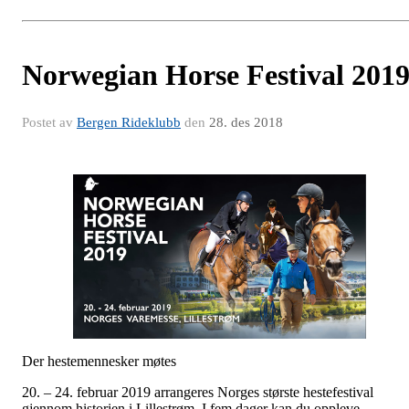
Norwegian Horse Festival 201
Postet av
Bergen Rideklubb
den
28. des 2018
Der hestemennesker møtes
20. – 24. februar 2019 arrangeres Norges største hestefestival
gjennom historien i Lillestrøm. I fem dager kan du oppleve