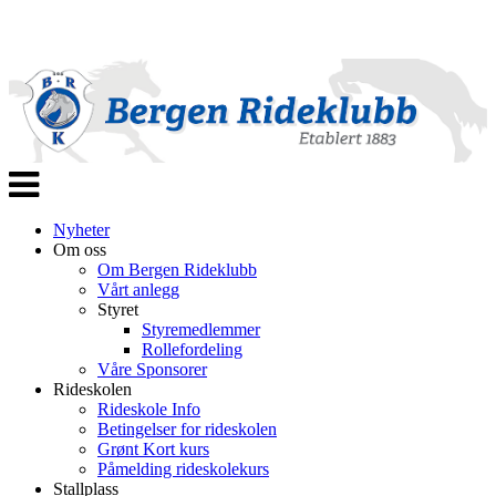
Veksle
navigasjon
Nyheter
Om oss
Om Bergen Rideklubb
Vårt anlegg
Styret
Styremedlemmer
Rollefordeling
Våre Sponsorer
Rideskolen
Rideskole Info
Betingelser for rideskolen
Grønt Kort kurs
Påmelding rideskolekurs
Stallplass