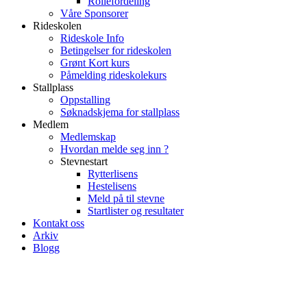
Rollefordeling
Våre Sponsorer
Rideskolen
Rideskole Info
Betingelser for rideskolen
Grønt Kort kurs
Påmelding rideskolekurs
Stallplass
Oppstalling
Søknadskjema for stallplass
Medlem
Medlemskap
Hvordan melde seg inn ?
Stevnestart
Rytterlisens
Hestelisens
Meld på til stevne
Startlister og resultater
Kontakt oss
Arkiv
Blogg