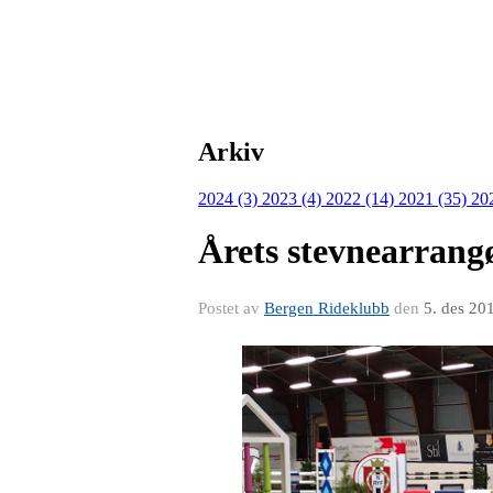
Arkiv
2024 (3)
2023 (4)
2022 (14)
2021 (35)
20
Årets stevnearrang
Postet av
Bergen Rideklubb
den
5. des 20