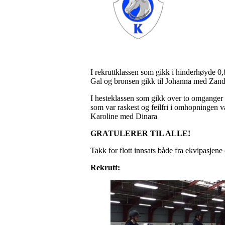
I rekruttklassen som gikk i hinderhøyde 0
Gal og bronsen gikk til Johanna med Zand
I hesteklassen som gikk over to omganger 
som var raskest og feilfri i omhopningen 
Karoline med Din
ara
GRATULERER TIL ALLE!
Takk for flott innsats både fra ekvipasjene o
Rekrutt: