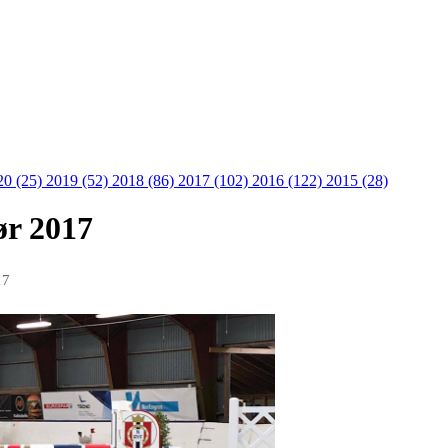
20 (25)
2019 (52)
2018 (86)
2017 (102)
2016 (122)
2015 (28)
ør 2017
17