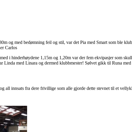
,80m og med bedømning feil og stil, var det Pia med Smart som ble klub
er Carlos
med i hinderhøydene 1,15m og 1,20m var der fem ekvipasjer som skulle
var Linda med Linara og dermed klubbmester! Sølvet gikk til Runa med
g all innsats fra dere frivillige som alle gjorde dette stevnet til et vell