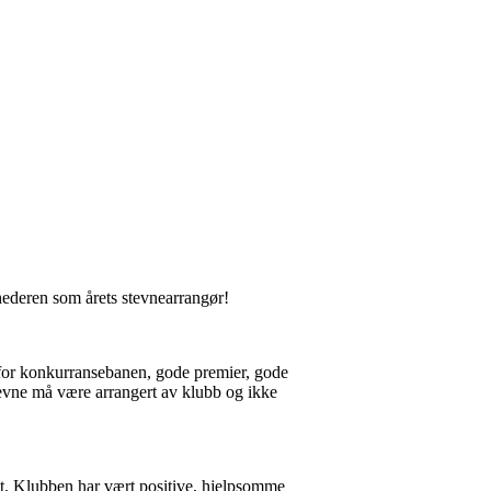
få hederen som årets stevnearrangør!
nfor konkurransebanen, gode premier, gode
stevne må være arrangert av klubb og ikke
get. Klubben har vært positive, hjelpsomme