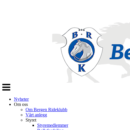
Veksle
navigasjon
Nyheter
Om oss
Om Bergen Rideklubb
Vårt anlegg
Styret
Styremedlemmer