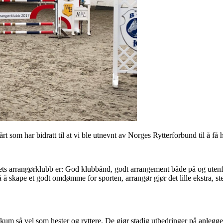
et vårt som har bidratt til at vi ble utnevnt av Norges Rytterforbund til å 
rets arrangørklubb er: God klubbånd, godt arrangement både på og ute
på å skape et godt omdømme for sporten, arrangør gjør det lille ekstra, 
blikum så vel som hester og ryttere. De gjør stadig utbedringer på anleg