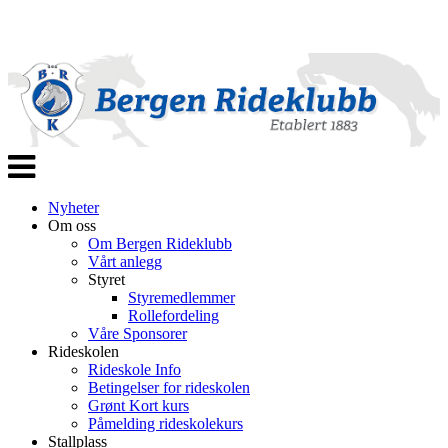
Veksle
navigasjon
Nyheter
Om oss
Om Bergen Rideklubb
Vårt anlegg
Styret
Styremedlemmer
Rollefordeling
Våre Sponsorer
Rideskolen
Rideskole Info
Betingelser for rideskolen
Grønt Kort kurs
Påmelding rideskolekurs
Stallplass