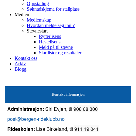
Oppstalling
Søknadskjema for stallplass
Medlem
Medlemskap
Hvordan melde seg inn ?
Stevnestart
Rytterlisens
Hestelisens
Meld på til stevne
Startlister og resultater
Kontakt oss
Arkiv
Blogg
Kontakt informasjon
Administrasjon:
Siri Evjen, tlf
908 68 300
post@bergen-rideklubb.no
Rideskolen:
Lisa Birkeland, tlf
911 19 041