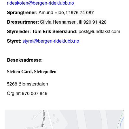
rideskolen@bergen-rideklubb.no
Sprangtrener:
Amund Eide, tlf
976 74 087
Dressur
trener:
Silvia Hermansen, tlf
920 91 428
Styreleder: Tom Erik Seierslund:
post@lundtakst.com
Styret:
styret@bergen-rideklubb.no
Besøksadresse:
Sletten Gård, Slettepollen
5268 Blomsterdalen
Org.nr: 970 007 849