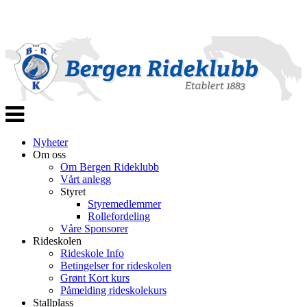
Veksle
navigasjon
Nyheter
Om oss
Om Bergen Rideklubb
Vårt anlegg
Styret
Styremedlemmer
Rollefordeling
Våre Sponsorer
Rideskolen
Rideskole Info
Betingelser for rideskolen
Grønt Kort kurs
Påmelding rideskolekurs
Stallplass