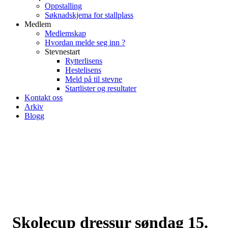
Oppstalling
Søknadskjema for stallplass
Medlem
Medlemskap
Hvordan melde seg inn ?
Stevnestart
Rytterlisens
Hestelisens
Meld på til stevne
Startlister og resultater
Kontakt oss
Arkiv
Blogg
Skolecup dressur søndag 15.