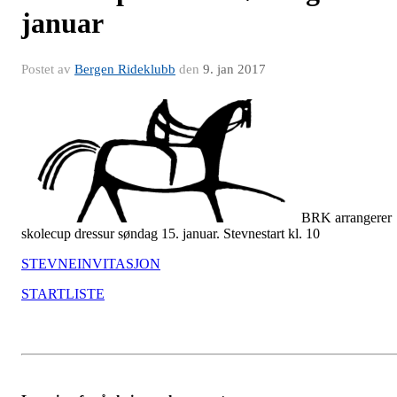
januar
Postet av
Bergen Rideklubb
den
9. jan 2017
BRK arrangerer
skolecup dressur søndag 15. januar. Stevnestart kl. 10
STEVNEINVITASJON
STARTLISTE