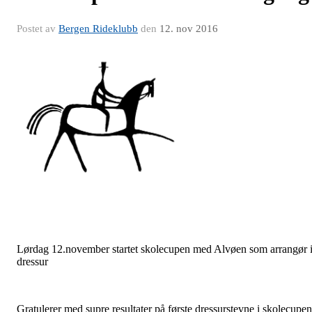
Postet av
Bergen Rideklubb
den
12. nov 2016
Lørdag 12.november startet skolecupen med Alvøen som arrangør 
dressur
Gratulerer med supre resultater på første dressurstevne i skolecupen