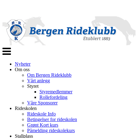
Veksle
navigasjon
Nyheter
Om oss
Om Bergen Rideklubb
Vårt anlegg
Styret
Styremedlemmer
Rollefordeling
Våre Sponsorer
Rideskolen
Rideskole Info
Betingelser for rideskolen
Grønt Kort kurs
Påmelding rideskolekurs
Stallplass