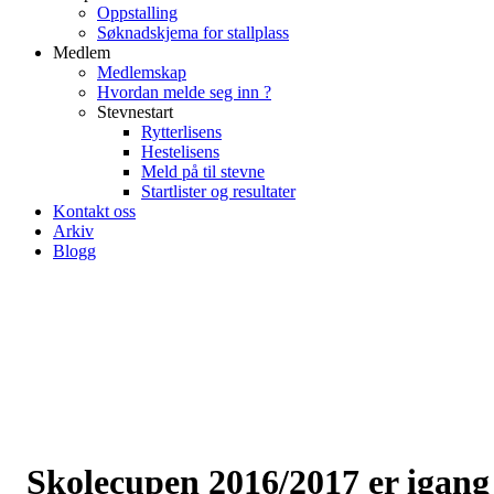
Oppstalling
Søknadskjema for stallplass
Medlem
Medlemskap
Hvordan melde seg inn ?
Stevnestart
Rytterlisens
Hestelisens
Meld på til stevne
Startlister og resultater
Kontakt oss
Arkiv
Blogg
Skolecupen 2016/2017 er igang