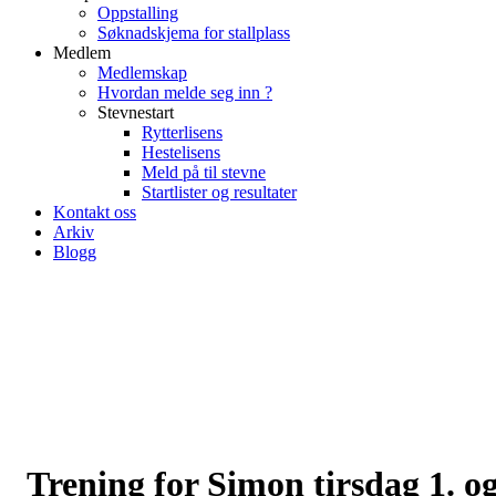
Oppstalling
Søknadskjema for stallplass
Medlem
Medlemskap
Hvordan melde seg inn ?
Stevnestart
Rytterlisens
Hestelisens
Meld på til stevne
Startlister og resultater
Kontakt oss
Arkiv
Blogg
Trening for Simon tirsdag 1. o