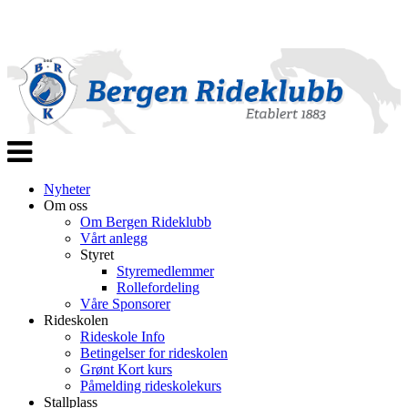
Veksle
navigasjon
Nyheter
Om oss
Om Bergen Rideklubb
Vårt anlegg
Styret
Styremedlemmer
Rollefordeling
Våre Sponsorer
Rideskolen
Rideskole Info
Betingelser for rideskolen
Grønt Kort kurs
Påmelding rideskolekurs
Stallplass