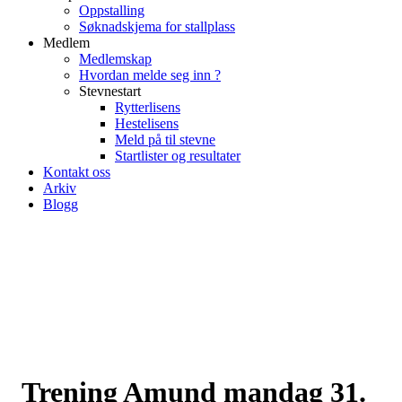
Oppstalling
Søknadskjema for stallplass
Medlem
Medlemskap
Hvordan melde seg inn ?
Stevnestart
Rytterlisens
Hestelisens
Meld på til stevne
Startlister og resultater
Kontakt oss
Arkiv
Blogg
Trening Amund mandag 31.