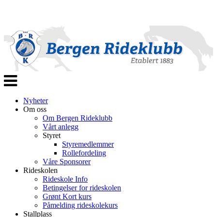
Veksle
navigasjon
Nyheter
Om oss
Om Bergen Rideklubb
Vårt anlegg
Styret
Styremedlemmer
Rollefordeling
Våre Sponsorer
Rideskolen
Rideskole Info
Betingelser for rideskolen
Grønt Kort kurs
Påmelding rideskolekurs
Stallplass