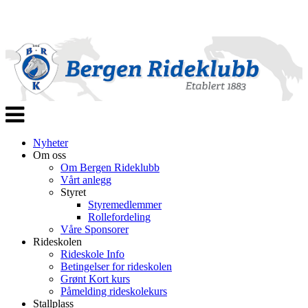
Veksle
navigasjon
Nyheter
Om oss
Om Bergen Rideklubb
Vårt anlegg
Styret
Styremedlemmer
Rollefordeling
Våre Sponsorer
Rideskolen
Rideskole Info
Betingelser for rideskolen
Grønt Kort kurs
Påmelding rideskolekurs
Stallplass