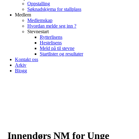
Oppstalling
Søknadskjema for stallplass
Medlem
Medlemskap
Hvordan melde seg inn ?
Stevnestart
Rytterlisens
Hestelisens
Meld på til stevne
Startlister og resultater
Kontakt oss
Arkiv
Blogg
Innendørs NM for Unge