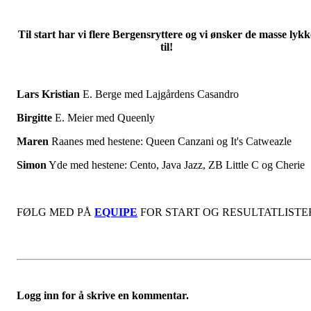
Til start har vi flere Bergensryttere og vi ønsker de masse lykk
til!
Lars Kristian
E. Berge med Lajgårdens Casandro
Birgitte
E. Meier med Queenly
Maren
Raanes med hestene: Queen Canzani
og It's Catweazle
Simon
Yde med hestene: Cento, Java Jazz
,
ZB Little C og Cherie
FØLG MED PÅ
EQUIPE
FOR START OG RESULTATLISTE
Logg inn for å skrive en kommentar.