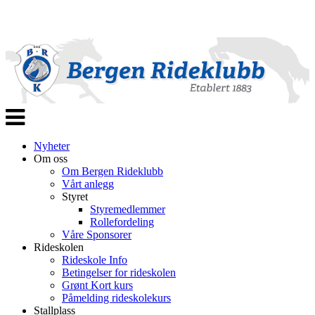
Veksle
navigasjon
Nyheter
Om oss
Om Bergen Rideklubb
Vårt anlegg
Styret
Styremedlemmer
Rollefordeling
Våre Sponsorer
Rideskolen
Rideskole Info
Betingelser for rideskolen
Grønt Kort kurs
Påmelding rideskolekurs
Stallplass