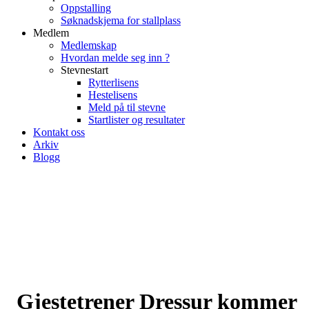
Oppstalling
Søknadskjema for stallplass
Medlem
Medlemskap
Hvordan melde seg inn ?
Stevnestart
Rytterlisens
Hestelisens
Meld på til stevne
Startlister og resultater
Kontakt oss
Arkiv
Blogg
Gjestetrener Dressur kommer