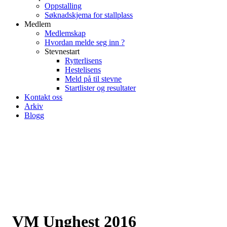
Oppstalling
Søknadskjema for stallplass
Medlem
Medlemskap
Hvordan melde seg inn ?
Stevnestart
Rytterlisens
Hestelisens
Meld på til stevne
Startlister og resultater
Kontakt oss
Arkiv
Blogg
VM Unghest 2016