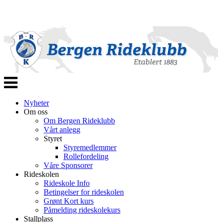
Veksle
navigasjon
Nyheter
Om oss
Om Bergen Rideklubb
Vårt anlegg
Styret
Styremedlemmer
Rollefordeling
Våre Sponsorer
Rideskolen
Rideskole Info
Betingelser for rideskolen
Grønt Kort kurs
Påmelding rideskolekurs
Stallplass