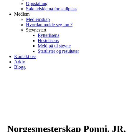
Oppstalling
Søknadskjema for stallplass
Medlem
Medlemskap
Hvordan melde seg inn ?
Stevnestart
Rytterlisens
Hestelisens
Meld på til stevne
Startlister og resultater
Kontakt oss
Arkiv
Blogg
Norgesmesterskap Ponni, JR,