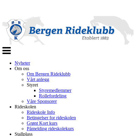
Veksle
navigasjon
Nyheter
Om oss
Om Bergen Rideklubb
Vårt anlegg
Styret
Styremedlemmer
Rollefordeling
Våre Sponsorer
Rideskolen
Rideskole Info
Betingelser for rideskolen
Grønt Kort kurs
Påmelding rideskolekurs
Stallplass