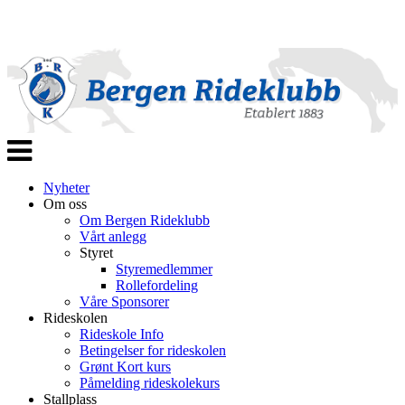
Veksle
navigasjon
Nyheter
Om oss
Om Bergen Rideklubb
Vårt anlegg
Styret
Styremedlemmer
Rollefordeling
Våre Sponsorer
Rideskolen
Rideskole Info
Betingelser for rideskolen
Grønt Kort kurs
Påmelding rideskolekurs
Stallplass