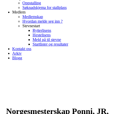
Oppstalling
Søknadskjema for stallplass
Medlem
Medlemskap
Hvordan melde seg inn ?
Stevnestart
Rytterlisens
Hestelisens
Meld på til stevne
Startlister og resultater
Kontakt oss
Arkiv
Blogg
Norgesmesterskap Ponni, JR,