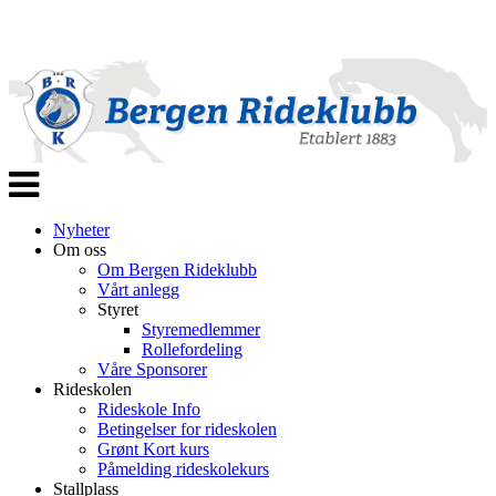
Veksle
navigasjon
Nyheter
Om oss
Om Bergen Rideklubb
Vårt anlegg
Styret
Styremedlemmer
Rollefordeling
Våre Sponsorer
Rideskolen
Rideskole Info
Betingelser for rideskolen
Grønt Kort kurs
Påmelding rideskolekurs
Stallplass