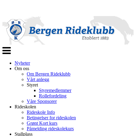
Veksle
navigasjon
Nyheter
Om oss
Om Bergen Rideklubb
Vårt anlegg
Styret
Styremedlemmer
Rollefordeling
Våre Sponsorer
Rideskolen
Rideskole Info
Betingelser for rideskolen
Grønt Kort kurs
Påmelding rideskolekurs
Stallplass