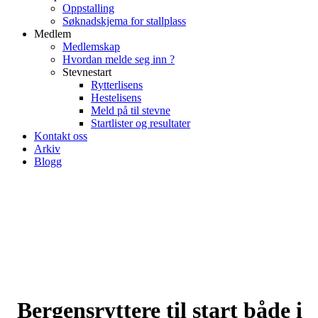
Oppstalling
Søknadskjema for stallplass
Medlem
Medlemskap
Hvordan melde seg inn ?
Stevnestart
Rytterlisens
Hestelisens
Meld på til stevne
Startlister og resultater
Kontakt oss
Arkiv
Blogg
Bergensryttere til start både i