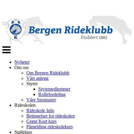
Veksle
navigasjon
Nyheter
Om oss
Om Bergen Rideklubb
Vårt anlegg
Styret
Styremedlemmer
Rollefordeling
Våre Sponsorer
Rideskolen
Rideskole Info
Betingelser for rideskolen
Grønt Kort kurs
Påmelding rideskolekurs
Stallplass