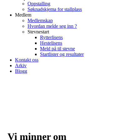
Oppstalling
Søknadskjema for stallplass
Medlem
Medlemskap
Hvordan melde seg inn ?
Stevnestart
Rytterlisens
Hestelisens
Meld på til stevne
Startlister og resultater
Kontakt oss
Arkiv
Blogg
Vi minner om