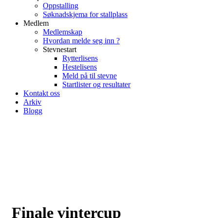
Oppstalling
Søknadskjema for stallplass
Medlem
Medlemskap
Hvordan melde seg inn ?
Stevnestart
Rytterlisens
Hestelisens
Meld på til stevne
Startlister og resultater
Kontakt oss
Arkiv
Blogg
Finale vintercup