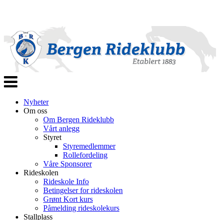
Veksle
navigasjon
Nyheter
Om oss
Om Bergen Rideklubb
Vårt anlegg
Styret
Styremedlemmer
Rollefordeling
Våre Sponsorer
Rideskolen
Rideskole Info
Betingelser for rideskolen
Grønt Kort kurs
Påmelding rideskolekurs
Stallplass