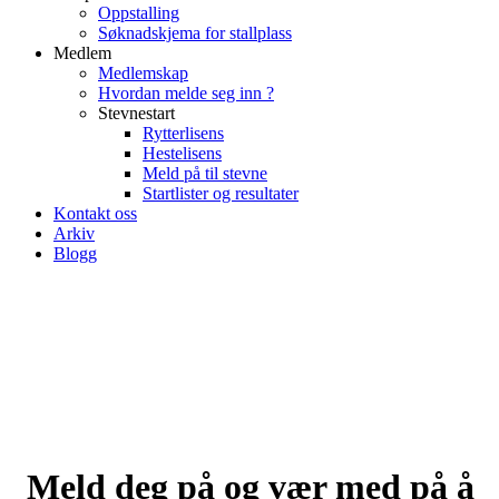
Oppstalling
Søknadskjema for stallplass
Medlem
Medlemskap
Hvordan melde seg inn ?
Stevnestart
Rytterlisens
Hestelisens
Meld på til stevne
Startlister og resultater
Kontakt oss
Arkiv
Blogg
Meld deg på og vær med på å