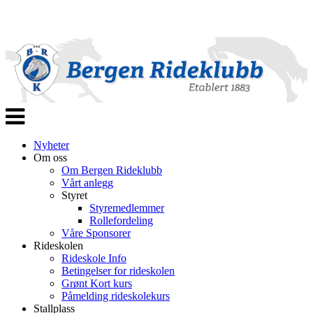
Veksle
navigasjon
Nyheter
Om oss
Om Bergen Rideklubb
Vårt anlegg
Styret
Styremedlemmer
Rollefordeling
Våre Sponsorer
Rideskolen
Rideskole Info
Betingelser for rideskolen
Grønt Kort kurs
Påmelding rideskolekurs
Stallplass