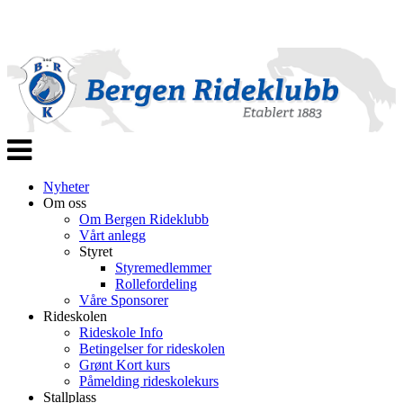
Veksle
navigasjon
Nyheter
Om oss
Om Bergen Rideklubb
Vårt anlegg
Styret
Styremedlemmer
Rollefordeling
Våre Sponsorer
Rideskolen
Rideskole Info
Betingelser for rideskolen
Grønt Kort kurs
Påmelding rideskolekurs
Stallplass