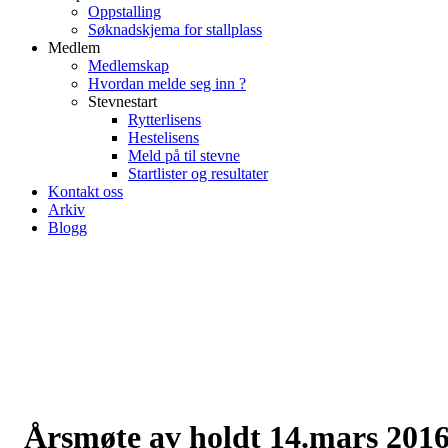
Oppstalling
Søknadskjema for stallplass
Medlem
Medlemskap
Hvordan melde seg inn ?
Stevnestart
Rytterlisens
Hestelisens
Meld på til stevne
Startlister og resultater
Kontakt oss
Arkiv
Blogg
Årsmøte av holdt 14.mars 201