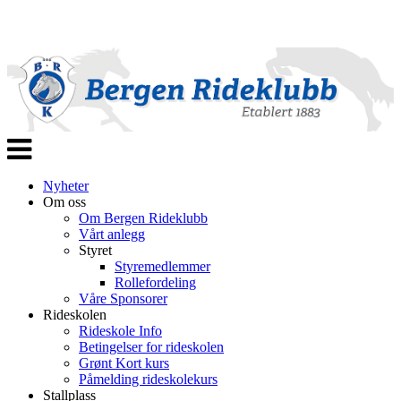
Veksle
navigasjon
Nyheter
Om oss
Om Bergen Rideklubb
Vårt anlegg
Styret
Styremedlemmer
Rollefordeling
Våre Sponsorer
Rideskolen
Rideskole Info
Betingelser for rideskolen
Grønt Kort kurs
Påmelding rideskolekurs
Stallplass