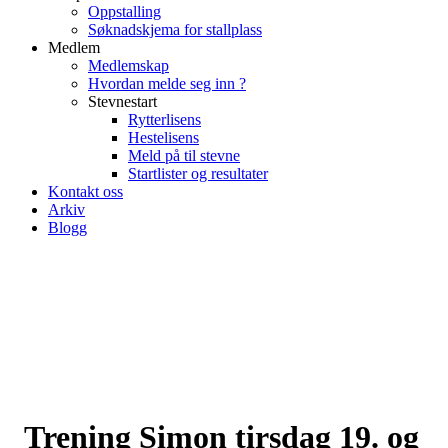
Oppstalling
Søknadskjema for stallplass
Medlem
Medlemskap
Hvordan melde seg inn ?
Stevnestart
Rytterlisens
Hestelisens
Meld på til stevne
Startlister og resultater
Kontakt oss
Arkiv
Blogg
Trening Simon tirsdag 19. og