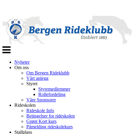
Veksle
navigasjon
Nyheter
Om oss
Om Bergen Rideklubb
Vårt anlegg
Styret
Styremedlemmer
Rollefordeling
Våre Sponsorer
Rideskolen
Rideskole Info
Betingelser for rideskolen
Grønt Kort kurs
Påmelding rideskolekurs
Stallplass