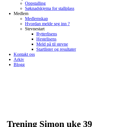
Oppstalling
Søknadskjema for stallplass
Medlem
Medlemskap
Hvordan melde seg inn ?
Stevnestart
Rytterlisens
Hestelisens
Meld på til stevne
Startlister og resultater
Kontakt oss
Arkiv
Blogg
Trening Simon uke 39