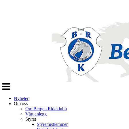
Veksle
navigasjon
Nyheter
Om oss
Om Bergen Rideklubb
Vårt anlegg
Styret
Styremedlemmer