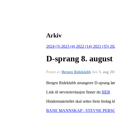
Arkiv
2024 (3)
2023 (4)
2022 (14)
2021 (35)
20
D-sprang 8. august
Postet av
Bergen Rideklubb
den
5. aug 20
Bergen Rideklubb arrangerer D-sprang lørda
Link til stevneinvitasjon finner du
HER
Hindermateriellet skal settes frem fredag kl
BANE MANNSKAP -
STEVNE PERS