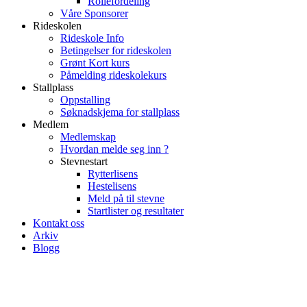
Rollefordeling
Våre Sponsorer
Rideskolen
Rideskole Info
Betingelser for rideskolen
Grønt Kort kurs
Påmelding rideskolekurs
Stallplass
Oppstalling
Søknadskjema for stallplass
Medlem
Medlemskap
Hvordan melde seg inn ?
Stevnestart
Rytterlisens
Hestelisens
Meld på til stevne
Startlister og resultater
Kontakt oss
Arkiv
Blogg