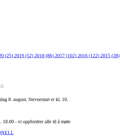
20 (25)
2019 (52)
2018 (86)
2017 (102)
2016 (122)
2015 (28)
15
g 8. august. Stevnestart er kl. 10.
. 18.00 - vi oppfordrer alle til å møte
ONELL