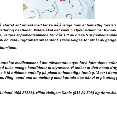
tartet sitt arbeid med tanke på å legge fram et helhetlig forslag t
s leder og nestleder. Videre skal det være 5 styremedlemmer hvora
gen, velges styremedlemmene for 2 år. Ett av disse 5 styremedlem
av en vara ungdomsrepresentant. Disse velges for ett år av gang
lkomiteen.
 kontakte medlemmene i det nåværende styre for å høre deres erfar
t med ulike mulige kandidater til styreverv. Vi tenker at den neste
e å få brikkene endelig på plass et helhetlige forslag. Vi tar i de
e. Ring, send oss en melding eller kontakt oss når vi er på anleg
Litland (468 27838), Hilde Halhjem Dahle (911 24 508) og Anne-M