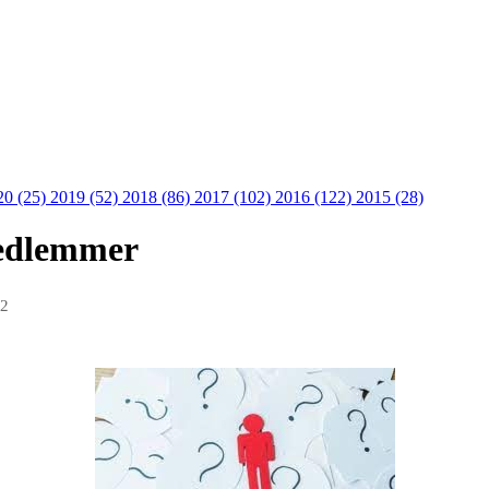
20 (25)
2019 (52)
2018 (86)
2017 (102)
2016 (122)
2015 (28)
medlemmer
22