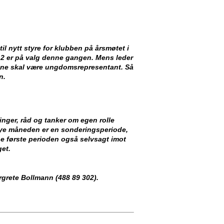
il nytt styre for klubben på årsmøtet i
v 2 er på valg denne gangen. Mens leder
mene skal være ungdomsrepresentant. Så
en.
inger, råd og tanker om egen rolle
 drøye måneden er en sonderingsperiode,
nne første perioden også selvsagt imot
get.
argrete Bollmann (488 89 302).