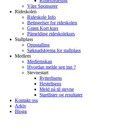
Rollefordeling
Våre Sponsorer
Rideskolen
Rideskole Info
Betingelser for rideskolen
Grønt Kort kurs
Påmelding rideskolekurs
Stallplass
Oppstalling
Søknadskjema for stallplass
Medlem
Medlemskap
Hvordan melde seg inn ?
Stevnestart
Rytterlisens
Hestelisens
Meld på til stevne
Startlister og resultater
Kontakt oss
Arkiv
Blogg