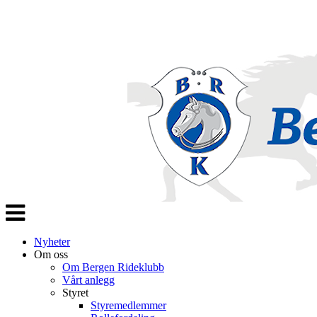
Veksle
navigasjon
Nyheter
Om oss
Om Bergen Rideklubb
Vårt anlegg
Styret
Styremedlemmer