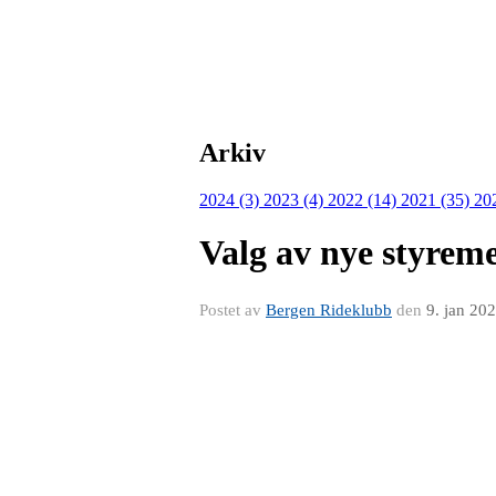
Arkiv
2024 (3)
2023 (4)
2022 (14)
2021 (35)
20
Valg av nye styre
Postet av
Bergen Rideklubb
den
9. jan 20