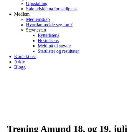
Oppstalling
Søknadskjema for stallplass
Medlem
Medlemskap
Hvordan melde seg inn ?
Stevnestart
Rytterlisens
Hestelisens
Meld på til stevne
Startlister og resultater
Kontakt oss
Arkiv
Blogg
Trening Amund 18. og 19. juli