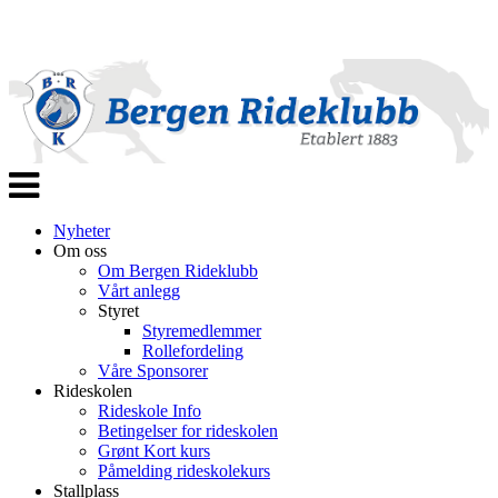
Veksle
navigasjon
Nyheter
Om oss
Om Bergen Rideklubb
Vårt anlegg
Styret
Styremedlemmer
Rollefordeling
Våre Sponsorer
Rideskolen
Rideskole Info
Betingelser for rideskolen
Grønt Kort kurs
Påmelding rideskolekurs
Stallplass