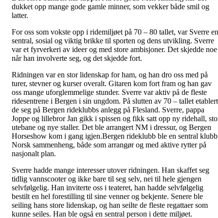
dukket opp mange gode gamle minner, som vekker både smil og
latter.
For oss som vokste opp i ridemiljøet på 70 – 80 tallet, var Sverre e
sentral, sosial og viktig brikke til sporten og dens utvikling. Sverre
var et fyrverkeri av ideer og med store ambisjoner. Det skjedde noe
når han involverte seg, og det skjedde fort.
Ridningen var en stor lidenskap for ham, og han dro oss med på
turer, stevner og kurser overalt. Gitaren kom fort fram og han gav
oss mange uforglemmelige stunder. Sverre var aktiv på de fleste
ridesentrene i Bergen i sin ungdom. På slutten av 70 – tallet etabler
de seg på Bergen rideklubbs anlegg på Flesland. Sverre, pappa
Joppe og lillebror Jan gikk i spissen og fikk satt opp ny ridehall, sto
utebane og nye staller. Det ble arrangert NM i dressur, og Bergen
Horseshow kom i gang igjen.Bergen rideklubb ble en sentral klubb
Norsk sammenheng, både som arrangør og med aktive rytter på
nasjonalt plan.
Sverre hadde mange interesser utover ridningen. Han skaffet seg
tidlig vannscooter og ikke bare til seg selv, nei til hele gjengen
selvfølgelig. Han inviterte oss i teateret, han hadde selvfølgelig
bestilt en hel forestilling til sine venner og bekjente. Senere ble
seiling hans store lidenskap, og han seilte de fleste regattaer som
kunne seiles. Han ble også en sentral person i dette miljøet.