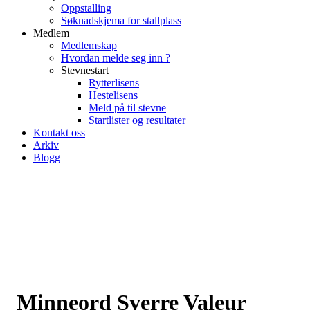
Oppstalling
Søknadskjema for stallplass
Medlem
Medlemskap
Hvordan melde seg inn ?
Stevnestart
Rytterlisens
Hestelisens
Meld på til stevne
Startlister og resultater
Kontakt oss
Arkiv
Blogg
Minneord Sverre Valeur