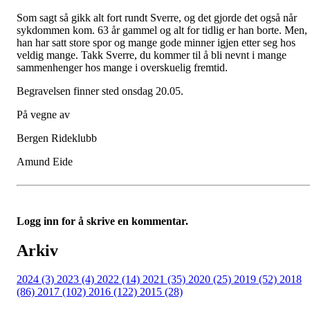
Som sagt så gikk alt fort rundt Sverre, og det gjorde det også når
sykdommen kom. 63 år gammel og alt for tidlig er han borte. Men,
han har satt store spor og mange gode minner igjen etter seg hos
veldig mange. Takk Sverre, du kommer til å bli nevnt i mange
sammenhenger hos mange i overskuelig fremtid.
Begravelsen finner sted onsdag 20.05.
På vegne av
Bergen Rideklubb
Amund Eide
Logg inn for å skrive en kommentar.
Arkiv
2024 (3)
2023 (4)
2022 (14)
2021 (35)
2020 (25)
2019 (52)
2018
(86)
2017 (102)
2016 (122)
2015 (28)