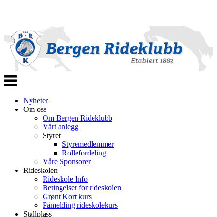
Veksle
navigasjon
Nyheter
Om oss
Om Bergen Rideklubb
Vårt anlegg
Styret
Styremedlemmer
Rollefordeling
Våre Sponsorer
Rideskolen
Rideskole Info
Betingelser for rideskolen
Grønt Kort kurs
Påmelding rideskolekurs
Stallplass