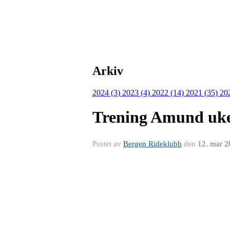
Arkiv
2024 (3)
2023 (4)
2022 (14)
2021 (35)
20
Trening Amund uke
Postet av
Bergen Rideklubb
den
12. mar 2