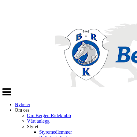
Veksle
navigasjon
Nyheter
Om oss
Om Bergen Rideklubb
Vårt anlegg
Styret
Styremedlemmer