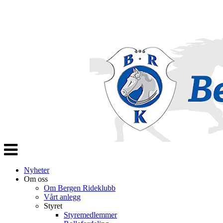
Veksle
navigasjon
Nyheter
Om oss
Om Bergen Rideklubb
Vårt anlegg
Styret
Styremedlemmer