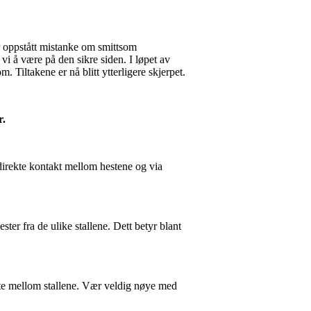
er oppstått mistanke om smittsom
vi å være på den sikre siden. I løpet av
. Tiltakene er nå blitt ytterligere skjerpet.
r.
 direkte kontakt mellom hestene og via
er fra de ulike stallene. Dett betyr blant
mitte mellom stallene. Vær veldig nøye med