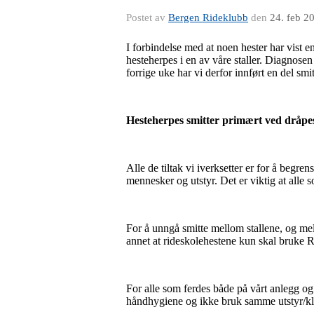
Postet av
Bergen Rideklubb
den
24. feb 2
I forbindelse med at noen hester har vist 
hesteherpes i en av våre staller. Diagnosen
forrige uke har vi derfor innført en del smi
Hesteherpes smitter primært ved dråpes
Alle de tiltak vi iverksetter er for å begr
mennesker og utstyr. Det er viktig at alle s
For å unngå smitte mellom stallene, og mell
annet at rideskolehestene kun skal bruke R
For alle som ferdes både på vårt anlegg og 
håndhygiene og ikke bruk samme utstyr/klær