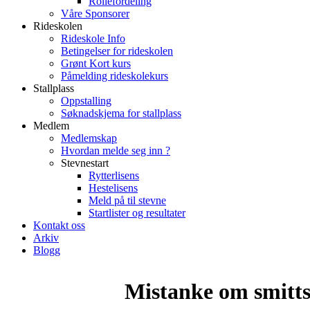
Rollefordeling
Våre Sponsorer
Rideskolen
Rideskole Info
Betingelser for rideskolen
Grønt Kort kurs
Påmelding rideskolekurs
Stallplass
Oppstalling
Søknadskjema for stallplass
Medlem
Medlemskap
Hvordan melde seg inn ?
Stevnestart
Rytterlisens
Hestelisens
Meld på til stevne
Startlister og resultater
Kontakt oss
Arkiv
Blogg
Mistanke om smitt