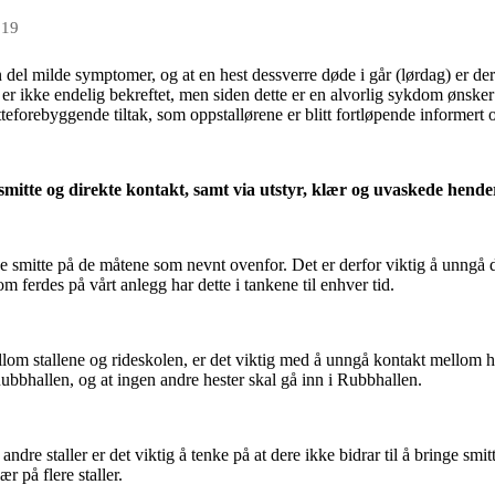
019
en del milde symptomer, og at en hest dessverre døde i går (lørdag) er d
 er ikke endelig bekreftet, men siden dette er en alvorlig sykdom ønsker 
tteforebyggende tiltak, som oppstallørene er blitt fortløpende informert om
mitte og direkte kontakt, samt via utstyr, klær og uvaskede hende
ense smitte på de måtene som nevnt ovenfor. Det er derfor viktig å unngå
om ferdes på vårt anlegg har dette i tankene til enhver tid.
om stallene og rideskolen, er det viktig med å unngå kontakt mellom hest
ubbhallen, og at ingen andre hester skal gå inn i Rubbhallen.
andre staller er det viktig å tenke på at dere ikke bidrar til å bringe s
 på flere staller.