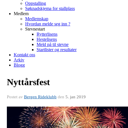
Oppstalling
Søknadskjema for stallplass
Medlem
Medlemskap
Hvordan melde seg inn ?
Stevnestart
Rytterlisens
Hestelisens
Meld på til stevne
Startlister og resultater
Kontakt oss
Arkiv
Blogg
Nyttårsfest
Postet av
Bergen Rideklubb
den
5. jan 2019