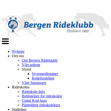
Veksle
navigasjon
Nyheter
Om oss
Om Bergen Rideklubb
Vårt anlegg
Styret
Styremedlemmer
Rollefordeling
Våre Sponsorer
Rideskolen
Rideskole Info
Betingelser for rideskolen
Grønt Kort kurs
Påmelding rideskolekurs
Stallplass