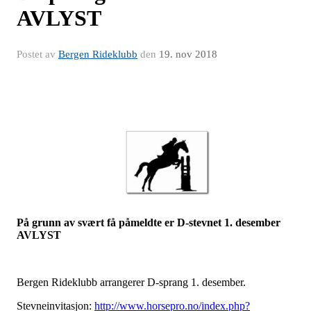
AVLYST
Postet av
Bergen Rideklubb
den
19. nov 2018
På grunn av svært få påmeldte er D-stevnet 1. desember
AVLYST
Bergen Rideklubb arrangerer D-sprang 1. desember.
Stevneinvitasjon:
http://www.horsepro.no/index.php?