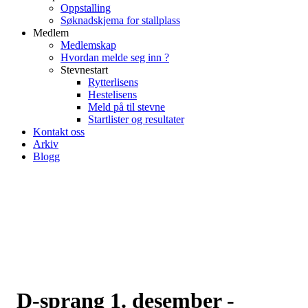
Oppstalling
Søknadskjema for stallplass
Medlem
Medlemskap
Hvordan melde seg inn ?
Stevnestart
Rytterlisens
Hestelisens
Meld på til stevne
Startlister og resultater
Kontakt oss
Arkiv
Blogg
D-sprang 1. desember -