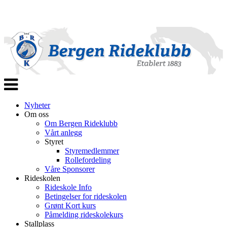
Veksle
navigasjon
Nyheter
Om oss
Om Bergen Rideklubb
Vårt anlegg
Styret
Styremedlemmer
Rollefordeling
Våre Sponsorer
Rideskolen
Rideskole Info
Betingelser for rideskolen
Grønt Kort kurs
Påmelding rideskolekurs
Stallplass