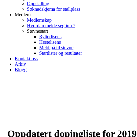
Oppstalling
Søknadskjema for stallplass
Medlem
Medlemskap
Hvordan melde seg inn ?
Stevnestart
Rytterlisens
Hestelisens
Meld på til stevne
Startlister og resultater
Kontakt oss
Arkiv
Blogg
Oppdatert dopingliste for 2019