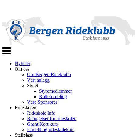
Veksle
navigasjon
Nyheter
Om oss
Om Bergen Rideklubb
Vårt anlegg
Styret
Styremedlemmer
Rollefordeling
Våre Sponsorer
Rideskolen
Rideskole Info
Betingelser for rideskolen
Grønt Kort kurs
Påmelding rideskolekurs
Stallplass