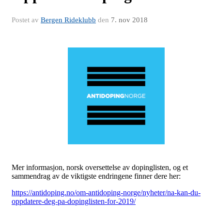
Postet av
Bergen Rideklubb
den
7. nov 2018
Mer informasjon, norsk oversettelse av dopinglisten, og et
sammendrag av de viktigste endringene finner dere her:
https://antidoping.no/om-antidoping-norge/nyheter/na-kan-du-
oppdatere-deg-pa-dopinglisten-for-2019/