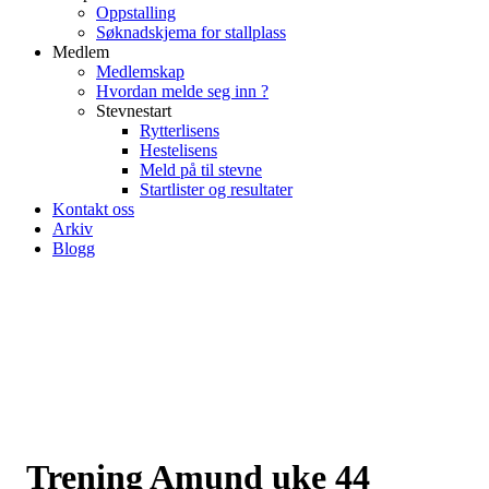
Oppstalling
Søknadskjema for stallplass
Medlem
Medlemskap
Hvordan melde seg inn ?
Stevnestart
Rytterlisens
Hestelisens
Meld på til stevne
Startlister og resultater
Kontakt oss
Arkiv
Blogg
Trening Amund uke 44