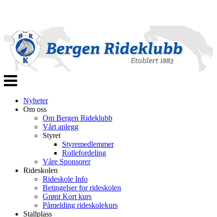
Veksle
navigasjon
Nyheter
Om oss
Om Bergen Rideklubb
Vårt anlegg
Styret
Styremedlemmer
Rollefordeling
Våre Sponsorer
Rideskolen
Rideskole Info
Betingelser for rideskolen
Grønt Kort kurs
Påmelding rideskolekurs
Stallplass