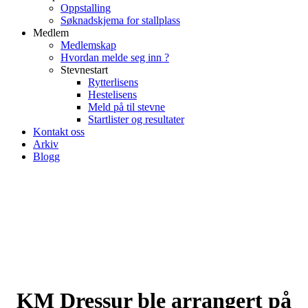
Oppstalling
Søknadskjema for stallplass
Medlem
Medlemskap
Hvordan melde seg inn ?
Stevnestart
Rytterlisens
Hestelisens
Meld på til stevne
Startlister og resultater
Kontakt oss
Arkiv
Blogg
KM Dressur ble arrangert på