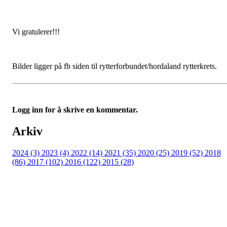
Vi gratulerer!!!
Bilder ligger på fb siden til rytterforbundet/hordaland rytterkrets.
Logg inn for å skrive en kommentar.
Arkiv
2024 (3)
2023 (4)
2022 (14)
2021 (35)
2020 (25)
2019 (52)
2018
(86)
2017 (102)
2016 (122)
2015 (28)