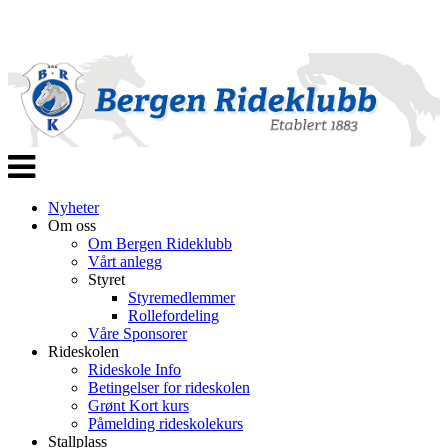
Veksle
navigasjon
Nyheter
Om oss
Om Bergen Rideklubb
Vårt anlegg
Styret
Styremedlemmer
Rollefordeling
Våre Sponsorer
Rideskolen
Rideskole Info
Betingelser for rideskolen
Grønt Kort kurs
Påmelding rideskolekurs
Stallplass