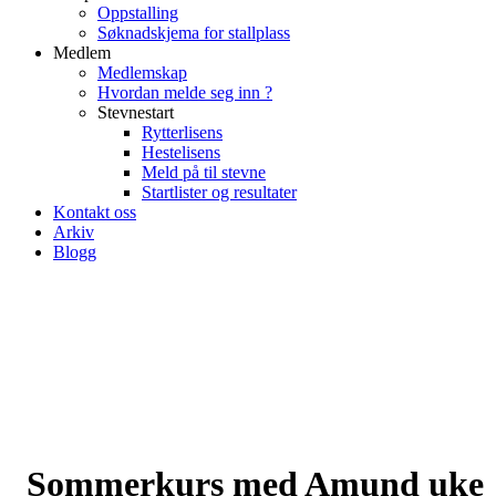
Oppstalling
Søknadskjema for stallplass
Medlem
Medlemskap
Hvordan melde seg inn ?
Stevnestart
Rytterlisens
Hestelisens
Meld på til stevne
Startlister og resultater
Kontakt oss
Arkiv
Blogg
Sommerkurs med Amund uke