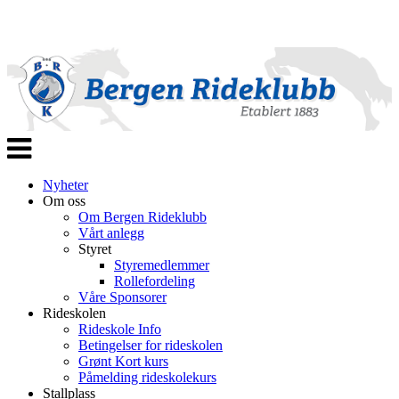
Veksle
navigasjon
Nyheter
Om oss
Om Bergen Rideklubb
Vårt anlegg
Styret
Styremedlemmer
Rollefordeling
Våre Sponsorer
Rideskolen
Rideskole Info
Betingelser for rideskolen
Grønt Kort kurs
Påmelding rideskolekurs
Stallplass