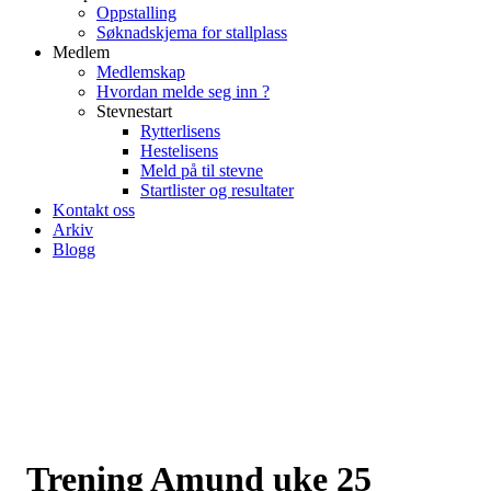
Oppstalling
Søknadskjema for stallplass
Medlem
Medlemskap
Hvordan melde seg inn ?
Stevnestart
Rytterlisens
Hestelisens
Meld på til stevne
Startlister og resultater
Kontakt oss
Arkiv
Blogg
Trening Amund uke 25