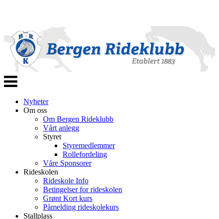
Veksle
navigasjon
Nyheter
Om oss
Om Bergen Rideklubb
Vårt anlegg
Styret
Styremedlemmer
Rollefordeling
Våre Sponsorer
Rideskolen
Rideskole Info
Betingelser for rideskolen
Grønt Kort kurs
Påmelding rideskolekurs
Stallplass