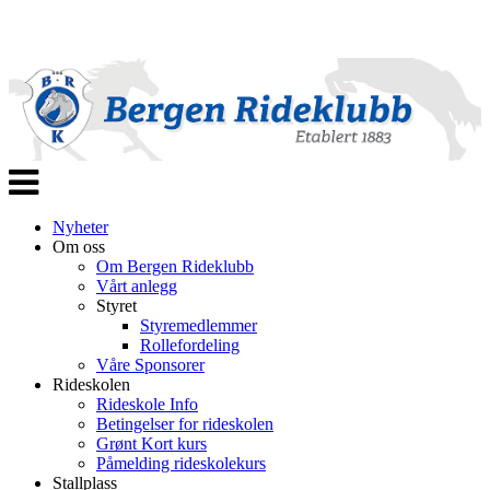
Veksle
navigasjon
Nyheter
Om oss
Om Bergen Rideklubb
Vårt anlegg
Styret
Styremedlemmer
Rollefordeling
Våre Sponsorer
Rideskolen
Rideskole Info
Betingelser for rideskolen
Grønt Kort kurs
Påmelding rideskolekurs
Stallplass