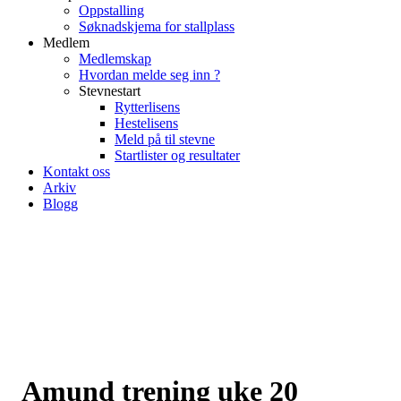
Oppstalling
Søknadskjema for stallplass
Medlem
Medlemskap
Hvordan melde seg inn ?
Stevnestart
Rytterlisens
Hestelisens
Meld på til stevne
Startlister og resultater
Kontakt oss
Arkiv
Blogg
Amund trening uke 20