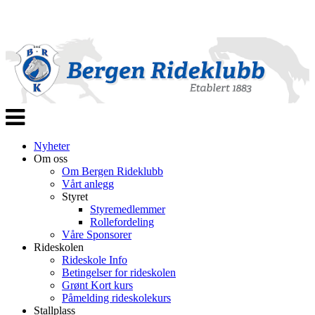
Veksle
navigasjon
Nyheter
Om oss
Om Bergen Rideklubb
Vårt anlegg
Styret
Styremedlemmer
Rollefordeling
Våre Sponsorer
Rideskolen
Rideskole Info
Betingelser for rideskolen
Grønt Kort kurs
Påmelding rideskolekurs
Stallplass