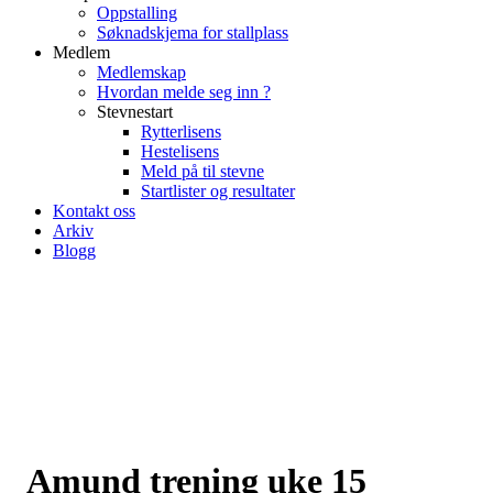
Oppstalling
Søknadskjema for stallplass
Medlem
Medlemskap
Hvordan melde seg inn ?
Stevnestart
Rytterlisens
Hestelisens
Meld på til stevne
Startlister og resultater
Kontakt oss
Arkiv
Blogg
Amund trening uke 15