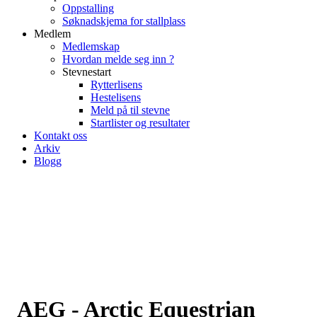
Oppstalling
Søknadskjema for stallplass
Medlem
Medlemskap
Hvordan melde seg inn ?
Stevnestart
Rytterlisens
Hestelisens
Meld på til stevne
Startlister og resultater
Kontakt oss
Arkiv
Blogg
AEG - Arctic Equestrian