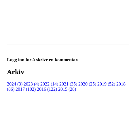
Logg inn for å skrive en kommentar.
Arkiv
2024 (3)
2023 (4)
2022 (14)
2021 (35)
2020 (25)
2019 (52)
2018
(86)
2017 (102)
2016 (122)
2015 (28)