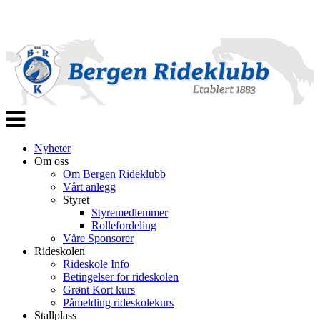
Veksle
navigasjon
Nyheter
Om oss
Om Bergen Rideklubb
Vårt anlegg
Styret
Styremedlemmer
Rollefordeling
Våre Sponsorer
Rideskolen
Rideskole Info
Betingelser for rideskolen
Grønt Kort kurs
Påmelding rideskolekurs
Stallplass