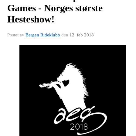
Games - Norges største
Hesteshow!
Postet av
Bergen Rideklubb
den
12. feb 2018