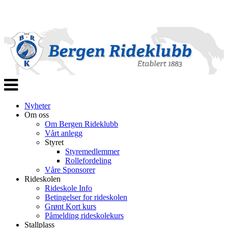
Veksle
navigasjon
Nyheter
Om oss
Om Bergen Rideklubb
Vårt anlegg
Styret
Styremedlemmer
Rollefordeling
Våre Sponsorer
Rideskolen
Rideskole Info
Betingelser for rideskolen
Grønt Kort kurs
Påmelding rideskolekurs
Stallplass