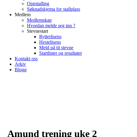
Oppstalling
Søknadskjema for stallplass
Medlem
Medlemskap
Hvordan melde seg inn ?
Stevnestart
Rytterlisens
Hestelisens
Meld på til stevne
Startlister og resultater
Kontakt oss
Arkiv
Blogg
Amund trening uke 2