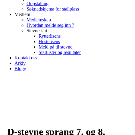
Oppstalling
Søknadskjema for stallplass
Medlem
Medlemskap
Hvordan melde seg inn ?
Stevnestart
Rytterlisens
Hestelisens
Meld på til stevne
Startlister og resultater
Kontakt oss
Arkiv
Blogg
D-stevne sprang 7. og 8.