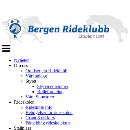
Veksle
navigasjon
Nyheter
Om oss
Om Bergen Rideklubb
Vårt anlegg
Styret
Styremedlemmer
Rollefordeling
Våre Sponsorer
Rideskolen
Rideskole Info
Betingelser for rideskolen
Grønt Kort kurs
Påmelding rideskolekurs
Stallplass