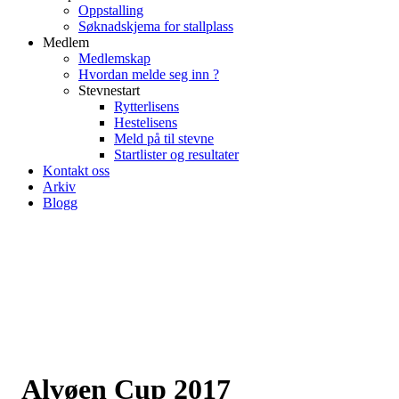
Oppstalling
Søknadskjema for stallplass
Medlem
Medlemskap
Hvordan melde seg inn ?
Stevnestart
Rytterlisens
Hestelisens
Meld på til stevne
Startlister og resultater
Kontakt oss
Arkiv
Blogg
Alvøen Cup 2017