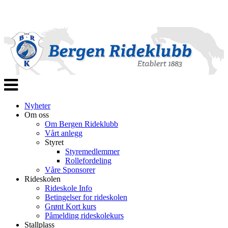
Veksle
navigasjon
Nyheter
Om oss
Om Bergen Rideklubb
Vårt anlegg
Styret
Styremedlemmer
Rollefordeling
Våre Sponsorer
Rideskolen
Rideskole Info
Betingelser for rideskolen
Grønt Kort kurs
Påmelding rideskolekurs
Stallplass