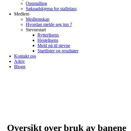
Oppstalling
Søknadskjema for stallplass
Medlem
Medlemskap
Hvordan melde seg inn ?
Stevnestart
Rytterlisens
Hestelisens
Meld på til stevne
Startlister og resultater
Kontakt oss
Arkiv
Blogg
Oversikt over bruk av banene