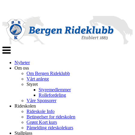
Veksle
navigasjon
Nyheter
Om oss
Om Bergen Rideklubb
Vårt anlegg
Styret
Styremedlemmer
Rollefordeling
Våre Sponsorer
Rideskolen
Rideskole Info
Betingelser for rideskolen
Grønt Kort kurs
Påmelding rideskolekurs
Stallplass