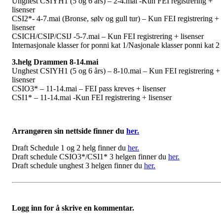
Unghest CSIYH1 (5 og 6 års) – 2-4.mai -Kun FEI registrering +
lisenser
CSI2*- 4-7.mai (Bronse, sølv og gull tur) – Kun FEI registrering +
lisenser
CSICH/CSIP/CSIJ -5-7.mai – Kun FEI registrering + lisenser
Internasjonale klasser for ponni kat 1/Nasjonale klasser ponni kat 2
3.helg Drammen 8-14.mai
Unghest CSIYH1 (5 og 6 års) – 8-10.mai – Kun FEI registrering +
lisenser
CSIO3* – 11-14.mai – FEI pass kreves + lisenser
CSI1* – 11-14.mai -Kun FEI registrering + lisenser
Arrangøren sin nettside finner du
her.
Draft Schedule 1 og 2 helg finner du
her.
Draft schedule CSIO3*/CSI1* 3 helgen finner du
her.
Draft schedule unghest 3 helgen finner du
her.
Logg inn for å skrive en kommentar.