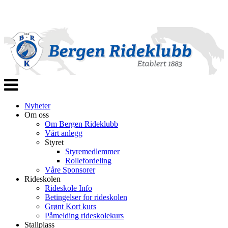
Veksle
navigasjon
Nyheter
Om oss
Om Bergen Rideklubb
Vårt anlegg
Styret
Styremedlemmer
Rollefordeling
Våre Sponsorer
Rideskolen
Rideskole Info
Betingelser for rideskolen
Grønt Kort kurs
Påmelding rideskolekurs
Stallplass