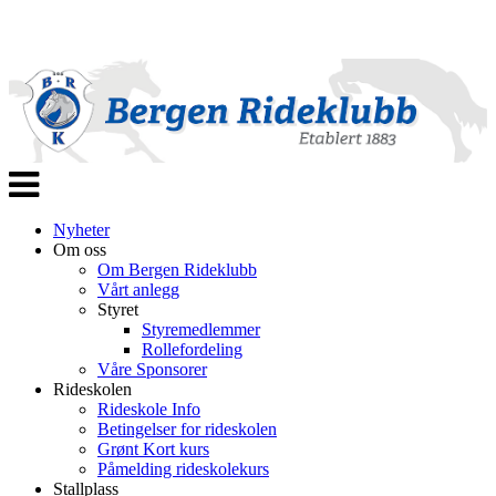
Veksle
navigasjon
Nyheter
Om oss
Om Bergen Rideklubb
Vårt anlegg
Styret
Styremedlemmer
Rollefordeling
Våre Sponsorer
Rideskolen
Rideskole Info
Betingelser for rideskolen
Grønt Kort kurs
Påmelding rideskolekurs
Stallplass