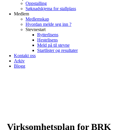
Oppstalling
Søknadskjema for stallplass
Medlem
Medlemskap
Hvordan melde seg inn ?
Stevnestart
Rytterlisens
Hestelisens
Meld på til stevne
Startlister og resultater
Kontakt oss
Arkiv
Blogg
Virksomhetsplan for BRK