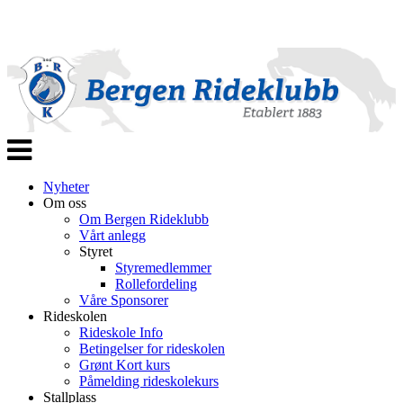
Veksle
navigasjon
Nyheter
Om oss
Om Bergen Rideklubb
Vårt anlegg
Styret
Styremedlemmer
Rollefordeling
Våre Sponsorer
Rideskolen
Rideskole Info
Betingelser for rideskolen
Grønt Kort kurs
Påmelding rideskolekurs
Stallplass