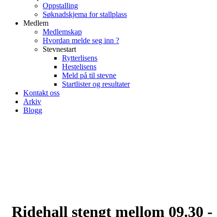
Oppstalling
Søknadskjema for stallplass
Medlem
Medlemskap
Hvordan melde seg inn ?
Stevnestart
Rytterlisens
Hestelisens
Meld på til stevne
Startlister og resultater
Kontakt oss
Arkiv
Blogg
Ridehall stengt mellom 09.30 -